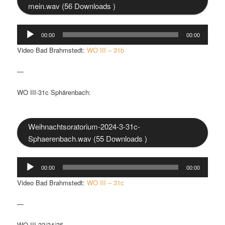
mein.wav (56 Downloads )
Audio-
00:00
00:00
Player
Video Bad Brahmstedt:
WO III – 31b
—
WO III-31c Sphärenbach:
Weihnachtsoratorium-2024-3-31c-
Sphaerenbach.wav (55 Downloads )
Audio-
00:00
00:00
Player
Video Bad Brahmstedt:
WO III – 31c
—
WO III-33/34/35