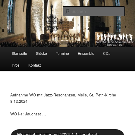
Zum
Barock im Jazz-Gewand
primären
Such
Inhalt
springen
Westfälische Saxophoniker
Hauptmenü
Startseite
Stücke
Termine
Ensemble
CDs
Infos
Kontakt
Aufnahme WO mit Jazz-Resonanzen, Melle, St. Petri-Kirche
8.12.2024
WO I-1: Jauchzet …
Weihnachtsoratorium-2024-1-1-Jauchzet-