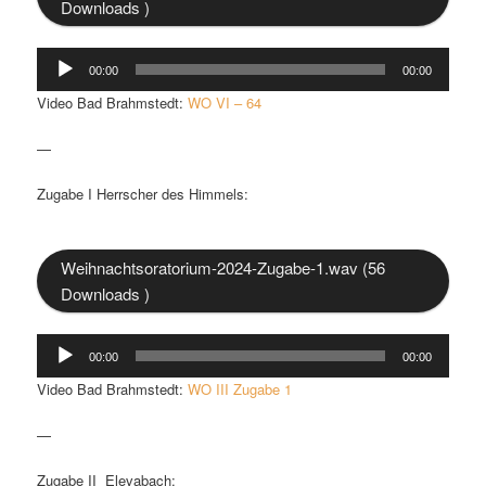
Downloads )
Audio-
00:00
00:00
Player
Video Bad Brahmstedt:
WO VI – 64
—
Zugabe I Herrscher des Himmels:
Weihnachtsoratorium-2024-Zugabe-1.wav (56
Downloads )
Audio-
00:00
00:00
Player
Video Bad Brahmstedt:
WO III Zugabe 1
—
Zugabe II Elevabach: