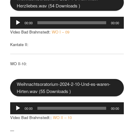
Herzliebes.wav (54 Downloads )
Audio-
00:00
00:00
Player
Video Bad Brahmstedt:
WO I – 09
Kantate II:
WO II-10:
Weihnachtsoratorium-2024-2-10-Und-es-waren-
Hirten.wav (55 Downloads )
Audio-
00:00
00:00
Player
Video Bad Brahmstedt::
WO II – 10
—