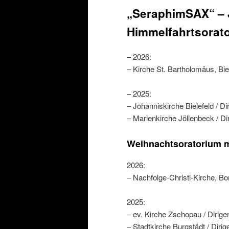
„SeraphimSAX“ – J
Himmelfahrtsorat
– 2026:
– Kirche St. Bartholomäus, Biel
– 2025:
– Johanniskirche Bielefeld / Di
– Marienkirche Jöllenbeck / Di
Weihnachtsoratorium m
2026:
– Nachfolge-Christi-Kirche, Bon
2025:
– ev. Kirche Zschopau / Dirige
– Stadtkirche Burgstädt / Dirig