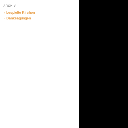
ARCHIV
» bespielte Kirchen
» Danksagungen