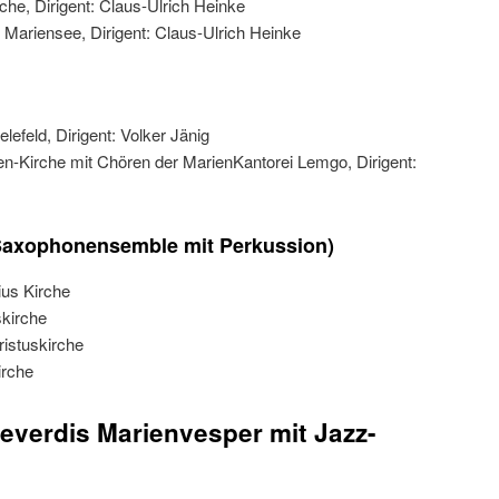
he, Dirigent: Claus-Ulrich Heinke
e Mariensee, Dirigent: Claus-Ulrich Heinke
lefeld, Dirigent: Volker Jänig
en-Kirche mit Chören der MarienKantorei Lemgo, Dirigent:
Saxophonensemble mit Perkussion)
ius Kirche
skirche
ristuskirche
irche
verdis Marienvesper mit Jazz-