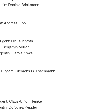
gentin: Daniela Brinkmann
ent: Andreas Opp
rigent: Ulf Lauenroth
t: Benjamin Müller
igentin: Carola Kowal
, Dirigent: Clemens C. Löschmann
igent: Claus-Ulrich Heinke
entin: Dorothea Peppler