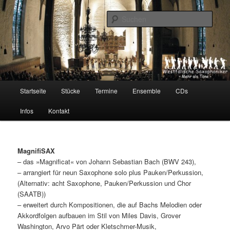
Zum
Barock im Jazz-Gewand
primären
Such
Inhalt
springen
Westfälische Saxophoniker
Hauptmenü
Startseite
Stücke
Termine
Ensemble
CDs
Infos
Kontakt
MagnifiSAX
– das »Magnificat« von Johann Sebastian Bach (BWV 243),
– arrangiert für neun Saxophone solo plus Pauken/Perkussion,
(Alternativ: acht Saxophone, Pauken/Perkussion und Chor
(SAATB))
– erweitert durch Kompositionen, die auf Bachs Melodien oder
Akkordfolgen aufbauen im Stil von Miles Davis, Grover
Washington, Arvo Pärt oder Kletschmer-Musik,